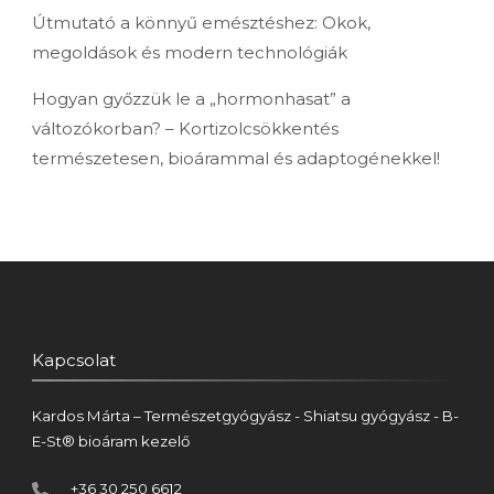
Útmutató a könnyű emésztéshez: Okok,
megoldások és modern technológiák
Hogyan győzzük le a „hormonhasat” a
változókorban? – Kortizolcsökkentés
természetesen, bioárammal és adaptogénekkel!
Kapcsolat
Kardos Márta – Természetgyógyász - Shiatsu gyógyász - B-
E-St® bioáram kezelő
+36 30 250 6612