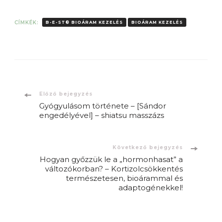
CÍMKÉK:
B-E-ST® BIOÁRAM KEZELÉS
BIOÁRAM KEZELÉS
Bejegyzések
Előző bejegyzés
Gyógyulásom története – [Sándor
navigációja
engedélyével] – shiatsu masszázs
Következő bejegyzés
Hogyan győzzük le a „hormonhasat” a
változókorban? – Kortizolcsökkentés
természetesen, bioárammal és
adaptogénekkel!