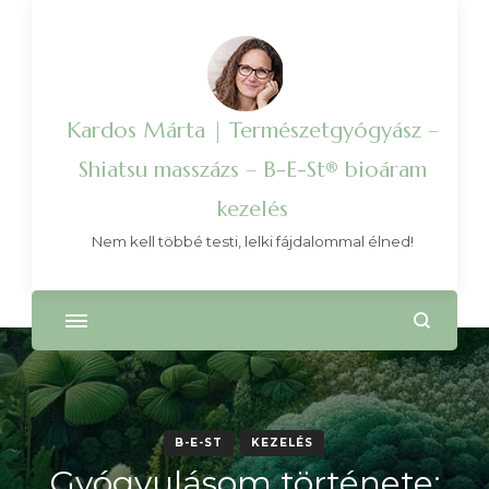
Kardos Márta | Természetgyógyász –
Shiatsu masszázs – B-E-St® bioáram
kezelés
Nem kell többé testi, lelki fájdalommal élned!
B-E-ST
KEZELÉS
Gyógyulásom története: