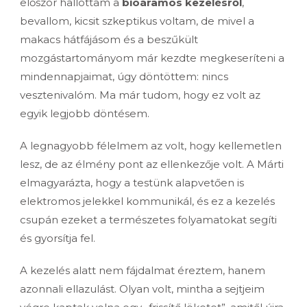
először hallottam a
bioáramos kezelésről
,
bevallom, kicsit szkeptikus voltam, de mivel a
makacs hátfájásom és a beszűkült
mozgástartományom már kezdte megkeseríteni a
mindennapjaimat, úgy döntöttem: nincs
vesztenivalóm. Ma már tudom, hogy ez volt az
egyik legjobb döntésem.
A legnagyobb félelmem az volt, hogy kellemetlen
lesz, de az élmény pont az ellenkezője volt. A Márti
elmagyarázta, hogy a testünk alapvetően is
elektromos jelekkel kommunikál, és ez a kezelés
csupán ezeket a természetes folyamatokat segíti
és gyorsítja fel.
A kezelés alatt nem fájdalmat éreztem, hanem
azonnali ellazulást. Olyan volt, mintha a sejtjeim