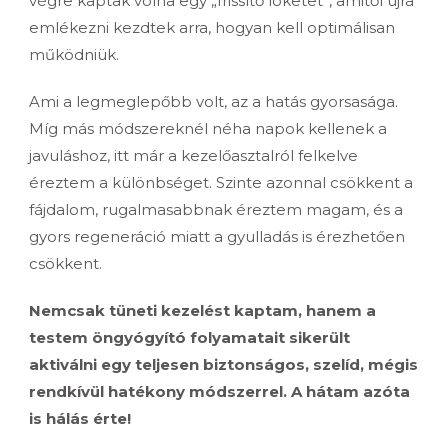
végre kaptak volna egy „frissítő löketet”, amitől újra
emlékezni kezdtek arra, hogyan kell optimálisan
működniük.
Ami a legmeglepőbb volt, az a hatás gyorsasága.
Míg más módszereknél néha napok kellenek a
javuláshoz, itt már a kezelőasztalról felkelve
éreztem a különbséget. Szinte azonnal csökkent a
fájdalom, rugalmasabbnak éreztem magam, és a
gyors regeneráció miatt a gyulladás is érezhetően
csökkent.
Nemcsak tüneti kezelést kaptam, hanem a
testem öngyógyító folyamatait sikerült
aktiválni egy teljesen biztonságos, szelíd, mégis
rendkívül hatékony módszerrel. A hátam azóta
is hálás érte!