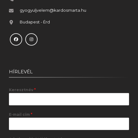
gyogyuljvelem@kardosmarta.hu
Budapest - Érd
HÍRLEVÉL
Keresztnév
*
E-mail cím
*