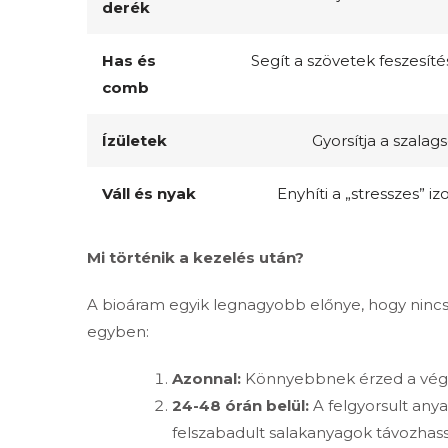
derék
Has és
Segít a szövetek feszesí
comb
Ízületek
Gyorsítja a szalag
Váll és nyak
Enyhíti a „stresszes” i
Mi történik a kezelés után?
A bioáram egyik legnagyobb előnye, hogy nincs „f
egyben:
Azonnal:
Könnyebbnek érzed a végtag
24-48 órán belül:
A felgyorsult anya
felszabadult salakanyagok távozhas