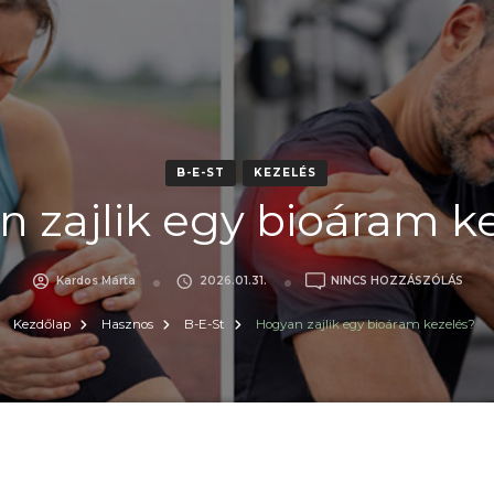
B-E-ST
KEZELÉS
 zajlik egy bioáram k
A(Z)
Kardos Márta
2026.01.31.
NINCS HOZZÁSZÓLÁS
HOG
ZAJL
Kezdőlap
Hasznos
B-E-St
Hogyan zajlik egy bioáram kezelés?
EGY
BIO
KEZE
BEJE