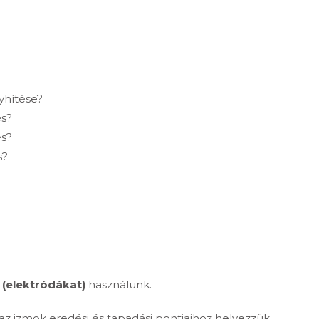
nyhítése?
és?
és?
s?
(elektródákat)
használunk.
az izmok eredési és tapadási pontjaihoz helyezzük.