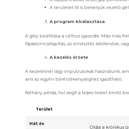
A területet itt is bekenjük vezető g
A program kiválasztása
A gép beállítása a célhoz igazodik. Más-más fre
fájdalomcsillapítás, az emésztés kibillenése, va
A kezelés érzete
A kezelésnél lágy impulzusokat használunk, am
ami az egyén bőrérzékenységhez igazítható.
Néhány példa, hol segít a teljes testet érintő b
Terület
Hát és
Oldja a krónikus i