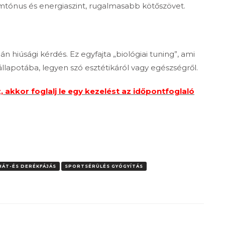
ónus és energiaszint, rugalmasabb kötőszövet.
n hiúsági kérdés. Ez egyfajta „biológiai tuning”, ami
 állapotába, legyen szó esztétikáról vagy egészségről.
, akkor foglalj le egy kezelést az időpontfoglaló
HÁT-ÉS DERÉKFÁJÁS
SPORTSÉRÜLÉS GYÓGYÍTÁS