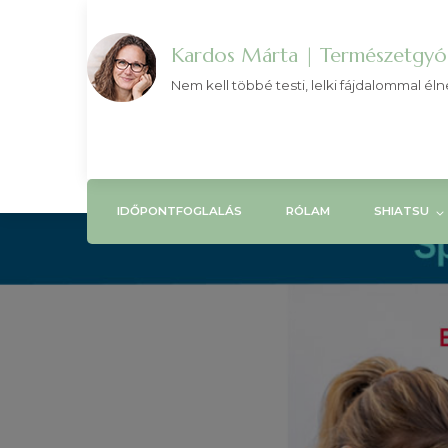
Kardos Márta | Természetgyóg
Nem kell többé testi, lelki fájdalommal éln
IDŐPONTFOGLALÁS
RÓLAM
SHIATSU