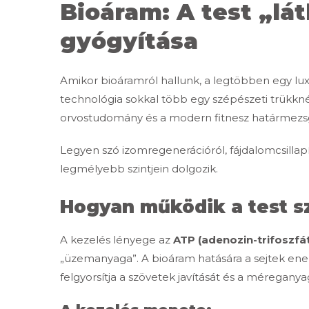
Bioáram: A test „lá
gyógyítása
Amikor bioáramról hallunk, a legtöbben egy lu
technológia sokkal több egy szépészeti trükkné
orvostudomány és a modern fitnesz határmez
Legyen szó izomregenerációról, fájdalomcsillapí
legmélyebb szintjein dolgozik.
Hogyan működik a test s
A kezelés lényege az
ATP (adenozin-trifoszfá
„üzemanyaga”. A bioáram hatására a sejtek en
felgyorsítja a szövetek javítását és a méreganya