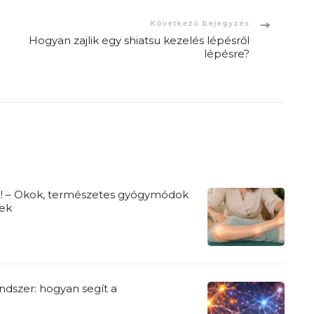
Következő bejegyzés
Hogyan zajlik egy shiatsu kezelés lépésről
lépésre?
re! – Okok, természetes gyógymódok
tek
ndszer: hogyan segít a