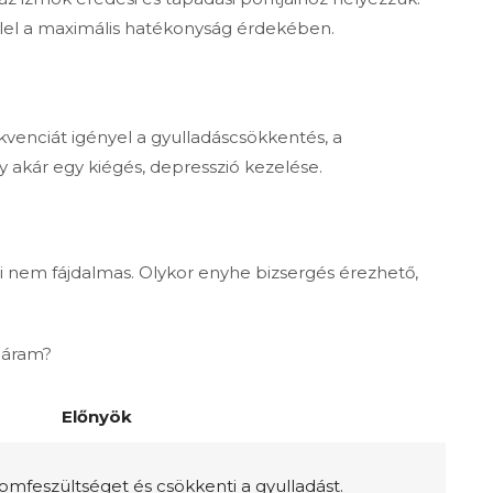
éllel a maximális hatékonyság érdekében.
kvenciát igényel a gyulladáscsökkentés, a
gy akár egy kiégés, depresszió kezelése.
i nem fájdalmas. Olykor enyhe bizsergés érezhető,
ioáram?
Előnyök
zomfeszültséget és csökkenti a gyulladást.