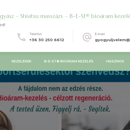
yász – Shiatsu masszázs – B-E-St® bioáram kezel
ed!
Telefon
E-mail
+36 30 250 6612
gyogyuljvelem@
KEZELÉSEK
B-E-ST® BIOÁRAM KEZELÉS
HASZNOS