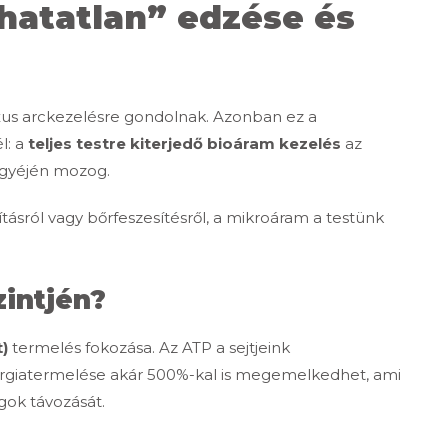
thatatlan” edzése és
xus arckezelésre gondolnak. Azonban ez a
l: a
teljes testre kiterjedő bioáram kezelés
az
sgyéjén mozog.
tásról vagy bőrfeszesítésről, a mikroáram a testünk
zintjén?
t)
termelés fokozása. Az ATP a sejtjeink
ergiatermelése akár 500%-kal is megemelkedhet, ami
gok távozását.