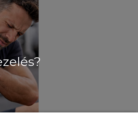
ezelés?
YAN
IK
ÁRAM
LÉS?
GYZÉSHEZ