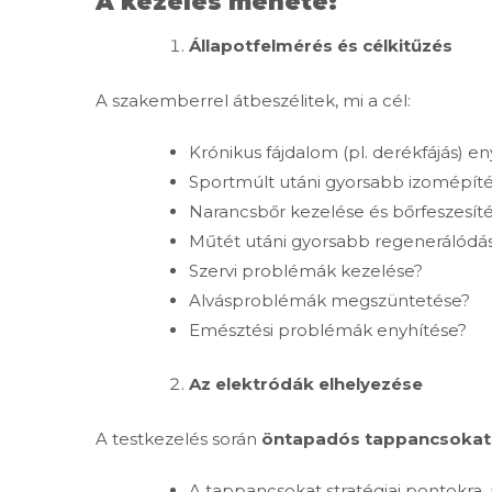
A kezelés menete:
Állapotfelmérés és célkitűzés
A szakemberrel átbeszélitek, mi a cél:
Krónikus fájdalom (pl. derékfájás) e
Sportmúlt utáni gyorsabb izomépít
Narancsbőr kezelése és bőrfeszesít
Műtét utáni gyorsabb regenerálódá
Szervi problémák kezelése?
Alvásproblémák megszüntetése?
Emésztési problémák enyhítése?
Az elektródák elhelyezése
A testkezelés során
öntapadós tappancsokat 
A tappancsokat stratégiai pontokra, 