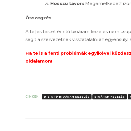
Hosszú távon:
Megemelkedett izomt
Összegzés
A teljes testet érintő bioáram kezelés nem csupá
segít a szervezetnek visszatalálni az egyensúlyi
Ha te is a fenti problémák egyikével küzdesz
oldalamon!
CÍMKÉK:
B-E-ST® BIOÁRAM KEZELÉS
BIOÁRAM KEZELÉS