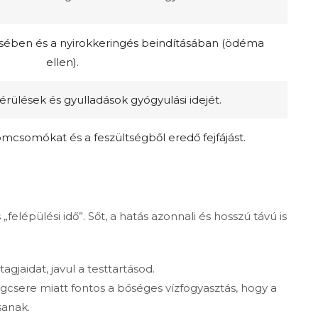
tésében és a nyirokkeringés beindításában (ödéma
ellen).
sérülések és gyulladások gyógyulási idejét.
zomcsomókat és a feszültségből eredő fejfájást.
elépülési idő”. Sőt, a hatás azonnali és hosszú távú is
jaidat, javul a testtartásod.
gcsere miatt fontos a bőséges vízfogyasztás, hogy a
sanak.