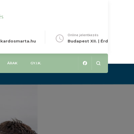
és
Online jelentkezés
kardosmarta.hu
Budapest XII. | Érd
ÁRAK
GY.I.K.