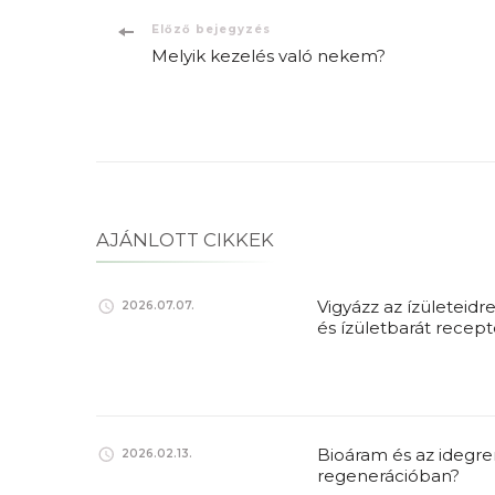
Bejegyzések
Előző bejegyzés
Melyik kezelés való nekem?
navigációja
AJÁNLOTT CIKKEK
Vigyázz az ízületeid
2026.07.07.
és ízületbarát recep
Bioáram és az idegre
2026.02.13.
regenerációban?