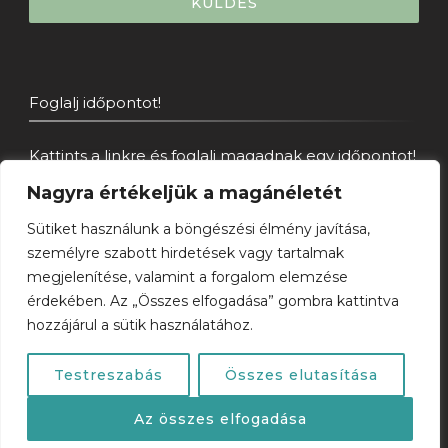
KÜLDÉS
Foglalj időpontot!
Kattints a linkre és foglalj magadnak egy időpontot!
IDŐPONTFOGLALÁS>>
Nagyra értékeljük a magánéletét
Sütiket használunk a böngészési élmény javítása,
személyre szabott hirdetések vagy tartalmak
Copyright & Partnerség
megjelenítése, valamint a forgalom elemzése
érdekében. Az „Összes elfogadása” gombra kattintva
© Kardos Márta –
kardosmarta.hu
hozzájárul a sütik használatához.
Online marketing partner:
apndigital.hu
Testreszabás
Összes elutasítása
Az összes elfogadása