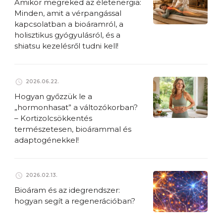
Amikor megreked az életenergia:
Minden, amit a vérpangással
kapcsolatban a bioáramról, a
holisztikus gyógyulásról, és a
shiatsu kezelésről tudni kell!
2026.06.22.
Hogyan győzzük le a
„hormonhasat” a változókorban?
– Kortizolcsökkentés
természetesen, bioárammal és
adaptogénekkel!
2026.02.13.
Bioáram és az idegrendszer:
hogyan segít a regenerációban?