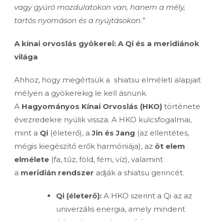
vagy gyúró mozdulatokon van, hanem a mély,
tartós nyomáson és a nyújtásokon.”
A kínai orvoslás gyökerei: A Qi és a meridiánok
világa
Ahhoz, hogy megértsük a shiatsu elméleti alapjait
mélyen a gyökerekig le kell ásnunk.
A
Hagyományos Kínai Orvoslás (HKO)
története
évezredekre nyúlik vissza. A HKO kulcsfogalmai,
mint a
Qi
(életerő), a
Jin és Jang
(az ellentétes,
mégis kiegészítő erők harmóniája), az
öt elem
elmélete
(fa, tűz, föld, fém, víz), valamint
a
meridián rendszer
adják a shiatsu gerincét.
Qi (életerő):
A HKO szerint a Qi az az
univerzális energia, amely mindent