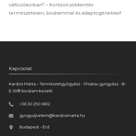
változókorban? – Kortizolcsökkentés
természetesen, bioárammal és adaptogénekkel!
Kapcsolat
Kardos Márta – Természetgyógyász - Shiatsu gyógyász - B-
E-St® bioáram kezelő
+36 30 250 6612
gyogyuljvelem@kardosmarta.hu
Budapest - Érd