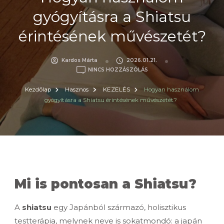
gyógyításra a Shiatsu
érintésének művészetét?
Kardos Márta
2026.01.21.
A(Z)
NINCS HOZZÁSZÓLÁS
HOGYAN
HASZNÁLOM
Kezdőlap
Hasznos
KEZELÉS
Hogyan használom
GYÓGYÍTÁSRA
gyógyításra a Shiatsu érintésének művészetét?
A
SHIATSU
ÉRINTÉSÉNEK
MŰVÉSZETÉT?
BEJEGYZÉSHEZ
Mi is pontosan a Shiatsu?
A
shiatsu
egy Japánból származó, holisztikus
testterápia, melynek neve is sokatmondó: a japán