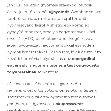
„shi” (ujj) és „atsu” (nyomás) szavakból tevődik
össze, jelentése tehát
ujjnyomás
. Azonban sokkal
többről van szó, mint pusztán ujjal történő
nyomásgyakorlásról. A shiatsu egy komplex
gyógyító módszer, amely a hagyományos kínai
orvoslás (HKO) elméleteire épül, kiegészítve a
japán gyógyászati hagyományokkal és modern
nyugati ismeretekkel. Célja a test, lélek és szellem
közötti harmónia helyreállítása, az
energetikai
egyensúly
megteremtése és a
test öngyógyító
folyamatainak
serkentése.
„A shiatsu kezelés során az ujjammal, a
tenyeremmel, a könyökömmel és akár a térdem
segítségével gyakorlok nyomást a test bizonyos
pontjaira, az úgynevezett
akupresszúrás
pontokra
és az ezeket összekötő
meridiánokra