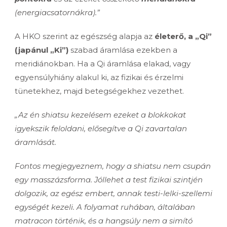
(energiacsatornákra).”
A HKO szerint az egészség alapja az
életerő, a „Qi”
(japánul „Ki”)
szabad áramlása ezekben a
meridiánokban. Ha a Qi áramlása elakad, vagy
egyensúlyhiány alakul ki, az fizikai és érzelmi
tünetekhez, majd betegségekhez vezethet.
„Az én shiatsu kezelésem ezeket a blokkokat
igyekszik feloldani, elősegítve a Qi zavartalan
áramlását.
Fontos megjegyeznem, hogy a shiatsu nem csupán
egy masszázsforma. Jóllehet a test fizikai szintjén
dolgozik, az egész embert, annak testi-lelki-szellemi
egységét kezeli. A folyamat ruhában, általában
matracon történik, és a hangsúly nem a simító