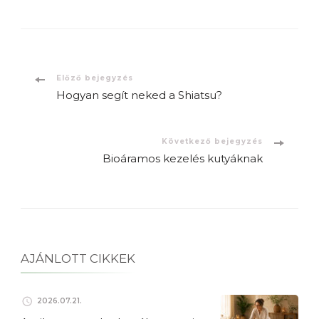
Bejegyzések
Előző bejegyzés
Hogyan segít neked a Shiatsu?
navigációja
Következő bejegyzés
Bioáramos kezelés kutyáknak
AJÁNLOTT CIKKEK
2026.07.21.