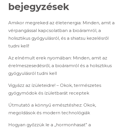
bejegyzések
Amikor megreked az életenergia: Minden, amit a
vérpangással kapcsolatban a bioáramról, a
holisztikus gyógyulásról, és a shiatsu kezelésről
tudni kell!
Az elnémult erek nyomában: Minden, amit az
érelmeszesedésről, a bioáramról és a holisztikus
gyógyulásról tudni kell
Vigyázz az ízületeidre! – Okok, természetes
gyógymódok és ízületbarát receptek
Útmutató a könnyű emésztéshez: Okok,
megoldások és modern technológiák
Hogyan győzzük le a „hormonhasat” a