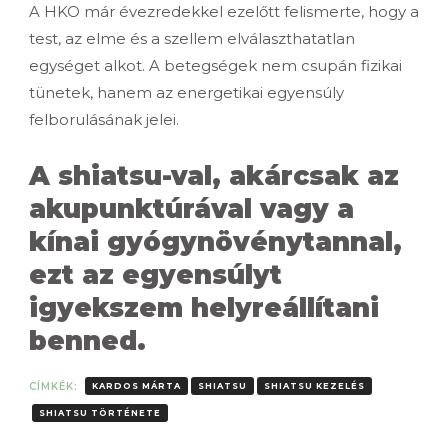
A HKO már évezredekkel ezelőtt felismerte, hogy a
test, az elme és a szellem elválaszthatatlan
egységet alkot. A betegségek nem csupán fizikai
tünetek, hanem az energetikai egyensúly
felborulásának jelei.
A shiatsu-val, akárcsak az
akupunktúrával vagy a
kínai gyógynövénytannal,
ezt az egyensúlyt
igyekszem helyreállítani
benned.
CÍMKÉK:
KARDOS MÁRTA
SHIATSU
SHIATSU KEZELÉS
SHIATSU TÖRTÉNETE