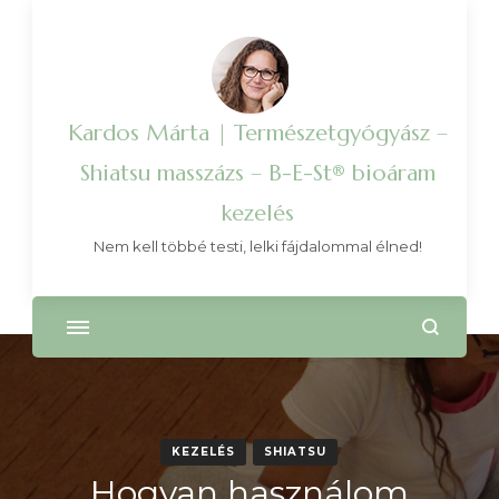
Kardos Márta | Természetgyógyász –
Shiatsu masszázs – B-E-St® bioáram
kezelés
Nem kell többé testi, lelki fájdalommal élned!
KEZELÉS
SHIATSU
Hogyan használom