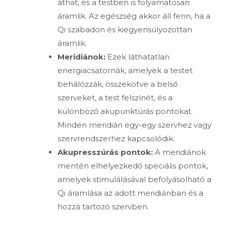
áthat, és a testben is folyamatosan
áramlik. Az egészség akkor áll fenn, ha a
Qi szabadon és kiegyensúlyozottan
áramlik.
Meridiánok:
Ezek láthatatlan
energiacsatornák, amelyek a testet
behálózzák, összekötve a belső
szerveket, a test felszínét, és a
különböző akupunktúrás pontokat.
Minden meridián egy-egy szervhez vagy
szervrendszerhez kapcsolódik.
Akupresszúrás pontok:
A meridiánok
mentén elhelyezkedő speciális pontok,
amelyek stimulálásával befolyásolható a
Qi áramlása az adott meridiánban és a
hozzá tartozó szervben.